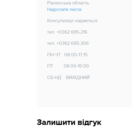
Рівненська область
Надіслати листа
Консультації надаються
тел. +0362 695-216
тел. +0362 695-306
ПН-ЧТ 08:00-17:15
ПТ 08:00-16:00
СБ-НД ВИХІДНИЙ
Залишити відгук