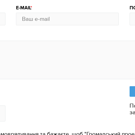
E-MAIL
П
П
з
амоврядування та бажаєте, щоб "Громадський прое