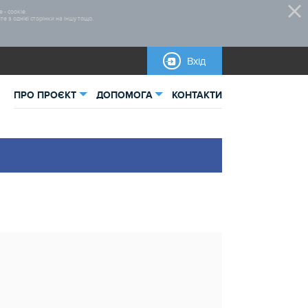
 - cookie.
 з однієї сторінки на іншу тощо.
Вхід
ПРО ПРОЄКТ
ДОПОМОГА
КОНТАКТИ
ьна інформація
Стратегія 2020
тика
Нормативно-правова база
Бланки для завантаження
Інструкції