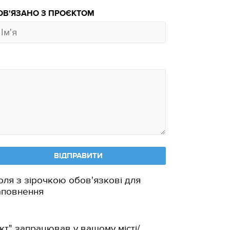
ОВ'ЯЗАНО З ПРОЄКТОМ
ВІДПРАВИТИ
оля з зірочкою обов'язкові для
аповнення
кт" запрацював у вашому місті/