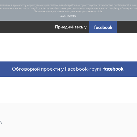
печення зручності у користуванні цим сайтом деякі сервіси використовують технологічні особливості, а саме
олить вам не вводити одну і ту ж інформацію кожен раз, коли ви повертаєтесь на цю сторінку, або переходите
Залишаючись, ви даєте згоду на використання cookie.
Докладніше
Приєднуйтесь у
Загал
Обговорюй проєкти у Facebook-групі
Статис
А