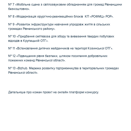
№ 7 «Мобільна сцена з світлозвуковим обладнанням для громад Рівненщини
безкоштовно».
№ 8 «Модернізація хірургічно-реанімаційних блоків КП «РОФМЦ» РОР».
№ 9 «Розвиток інфраструктури навчання упродовж життя в сільських
громадах Рівненського району».
№ 10 «Придбання сміттєвоза для збору та вивезення твердих побутових
відходів в Крупецькій ОТГ».
№ 11 «Встановлення дитячих майданчиків на території Козинської ОТГ».
№ 12 «Підвищення рівня безпеки, шляхом посилення добровільних
пожежних команд Рівненської області».
№ 13 «Bizhub. Мережа розвитку підприємництва в територіальних громадах
Рівненської області».
Детальніше про кожен проєкт на онлайн платформі конкурсу.