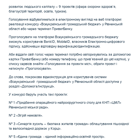
розвиток людського капіталу – 9 проєктів (сфера охорони здоров’я,
благоустрій територій, освіта, туризм).
Голосування відбуватиметься в електронному вигляді на веб платформі
реалізації конкурсу «Всеукраїнський громадський бюджет» у Рівненській
області або через термінал ПриватБанку.
Проголосувати на платформі Всеукраїнського громадського бюджету
зможуть користувачів BankID, MobileID, власників Електронно-цифрового
підпису, здійснивши відповідну верифікацію/ідентифікацію.
Аби віддати свій голос через термінал потрібно авторизуватись за допомогою
картки ПриватБанку (або номеру телефону, що прив’язаний до цієї картки), у
списку сервісів знайти «Голосування за проєкти міст», обрати проєкт і
натиснути «Проголосувати».
До слова, покрокова відеоінструкція для користувачів системи
«Всеукраїнський громадський бюджет» у Рівнеснькій області доступна у
розділі «Допомога/Інструкції».
У конкурсі беруть участь такі проєкти:
№ 1 «Придбання операційного нейрохірургічного столу для КНП «ЦМЛ»
Рівненської міської ради».
№ 2 «Зігрій немовля».
№ 3 «Синергія зусиль – безпека жителів громади» облаштування пішохідної
та велосипедної доріжок у Корці».
№ 5 «Єдина громада - єдиний інформаційно-освітній простір».