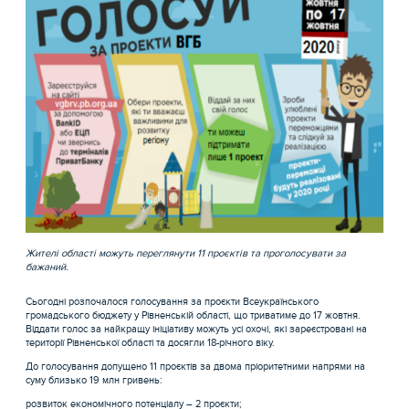
Жителі області можуть переглянути 11 проєктів та проголосувати за
бажаний.
Сьогодні розпочалося голосування за проєкти Всеукраїнського
громадського бюджету у Рівненській області, що триватиме до 17 жовтня.
Віддати голос за найкращу ініціативу можуть усі охочі, які зареєстровані на
території Рівненської області та досягли 18-річного віку.
До голосування допущено 11 проєктів за двома пріоритетними напрями на
суму близько 19 млн гривень:
розвиток економічного потенціалу – 2 проєкти;