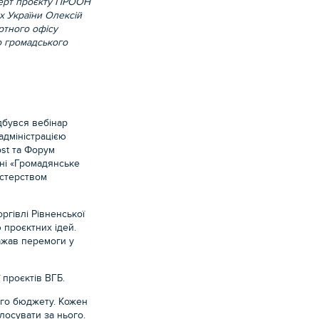
перт проєкту ПРООН
х України Олексій
ртного офісу
 громадського
дбувся в
ебінар
адміністрацією
ost та Форум
ні «Громадянське
істерством
ргівлі Рівненської
 проєктних ідей.
бажав перемоги у
проєктів ВГБ.
ого бюджету. Кожен
лосувати за нього.