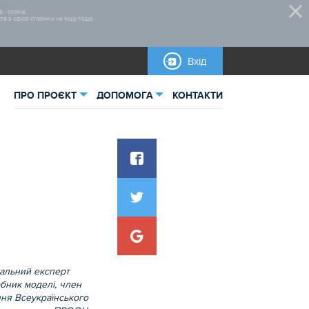
 - cookie.
 з однієї сторінки на іншу тощо.
Вхід
ПРО ПРОЄКТ
ДОПОМОГА
КОНТАКТИ
ьна інформація
Стратегія 2020
тика
Нормативно-правова база
Бланки для завантаження
Інструкції
нальний експерт
обник моделі, член
ня Всеукраїнського