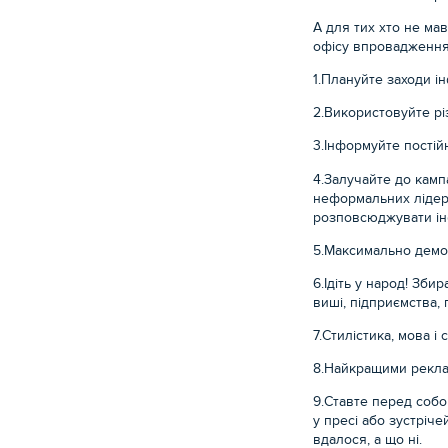
А для тих хто не ма
офісу впровадження
1.Плануйте заходи ін
2.Використовуйте різ
3.Інформуйте постій
4.Залучайте до кампа
неформальних лідер
розповсюджувати ін
5.Максимально демонс
6.Ідіть у народ! Зб
виші, підприємства,
7.Стилістика, мова 
8.Найкращими рекла
9.Ставте перед собою
у пресі або зустріче
вдалося, а що ні.