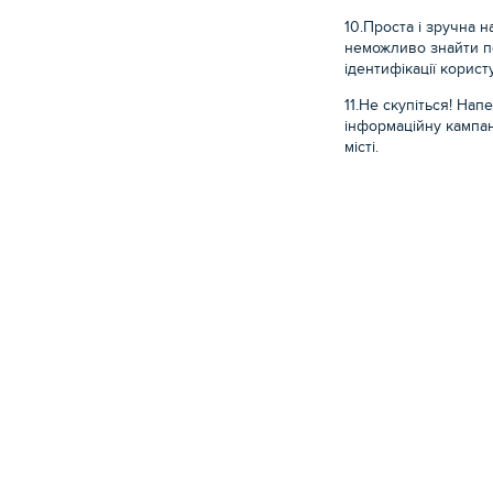
10.Проста і зручна н
неможливо знайти п
ідентифікації корист
11.Не скупіться! На
інформаційну кампан
місті.