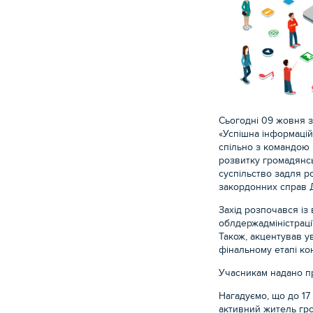
Сьогодні 09 жовня 
«Успішна інформацій
спільно з командою 
розвитку громадянсь
суспільство задля р
закордонних справ Д
Захід розпочався із
облдержадміністраці
Також, акцентував у
фінальному етапі ко
Учасникам надано пр
Нагадуємо, що до 17
активний житель гро