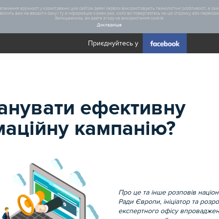
печення зручності у користуванні цим сайтом деякі сервіси використовують технологічні особливості, а саме
олить вам не вводити одну і ту ж інформацію кожен раз, коли ви повертаєтесь на цю сторінку, або переходите
Залишаючись, ви даєте згоду на використання cookie.
Докладніше
Приєднуйтесь у
Загал
анувати ефективну
Статис
аційну кампанію?
Про це та інше розповів націо
Ради Європи, ініціатор та розр
експертного офісу впроваджен