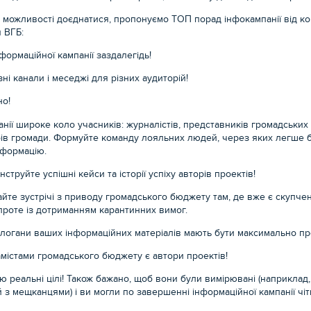
в можливості доєднатися, пропонуємо ТОП порад інфокампанії від к
 ВГБ:
формаційної кампанії заздалегідь!
ні канали і меседжі для різних аудиторій!
но!
нії широке коло учасників: журналістів, представників громадських 
ів громади. Формуйте команду лояльних людей, через яких легше 
формацію.
труйте успішні кейси та історії успіху авторів проектів!
ирайте зустрічі з приводу громадського бюджету там, де вже є скупч
 проте із дотриманням карантинних вимог.
і слогани ваших інформаційних матеріалів мають бути максимально п
містами громадського бюджету є автори проектів!
 реальні цілі! Також бажано, щоб вони були вимірювані (наприклад, 
й з мещканцями) і ви могли по завершенні інформаційної кампанії чі