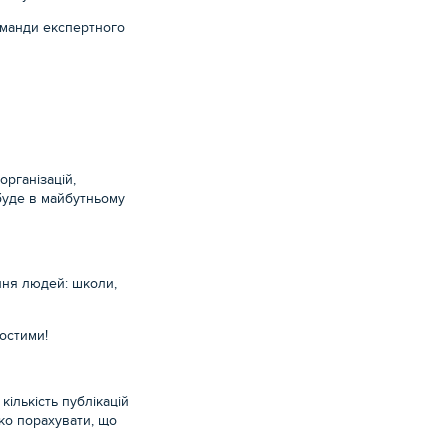
оманди експертного
організацій,
буде в майбутньому
ення людей: школи,
ростими!
кількість публікацій
тко порахувати, що