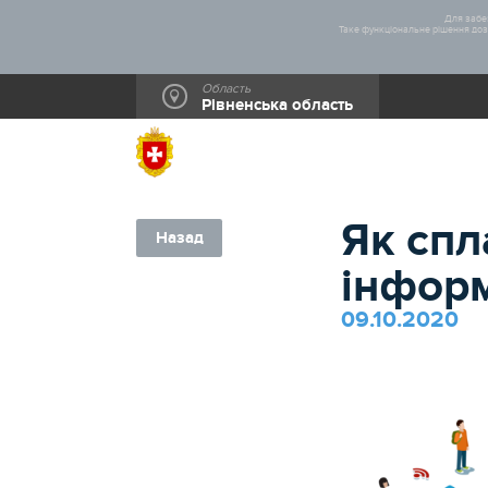
Для забез
Таке функціональне рішення дозв
Область
Рівненська область
Як спл
Назад
інформ
09.10.2020