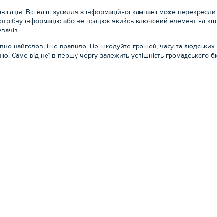
авігація. Всі ваші зусилля з інформаційної кампанії може перекреслит
отрібну інформацію або не працює якийсь ключовий елемент на кшт
увачів.
певно найголовніше правило. Не шкодуйте грошей, часу та людських 
ію. Саме від неї в першу чергу залежить успішність громадського 