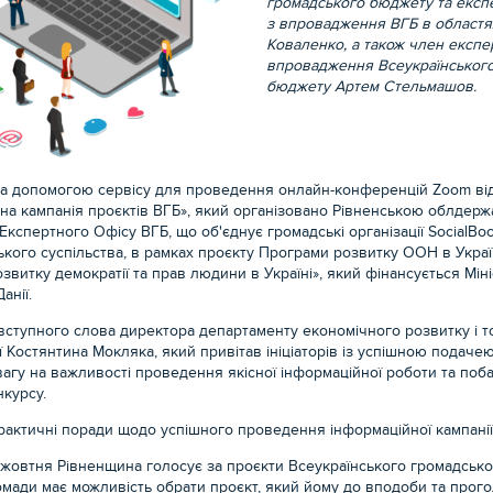
громадського бюджету та екс
з впровадження ВГБ в областя
Коваленко, а також член експе
впровадження Всеукраїнського
бюджету Артем Стельмашов.
за допомогою сервісу для проведення онлайн-конференцій Zoom ві
на кампанія проєктів ВГБ»
, який організовано Рівненською облдерж
Експертного Офісу ВГБ, що об'єднує громадські організації SocialBo
кого суспільства, в рамках проєкту Програми розвитку ООН в Украї
озвитку демократії та прав людини в Україні», який фінансується Мін
анії.
 вступного слова директора департаменту економічного розвитку і то
ї Костянтина Мокляка, який привітав ініціаторів із успішною подачею
вагу на важливості проведення якісної інформаційної роботи та по
нкурсу.
актичні поради щодо успішного проведення інформаційної кампанії 
 жовтня Рівненщина голосує за проєкти Всеукраїнського громадськ
мади має можливість обрати проєкт, який йому до вподоби та прого